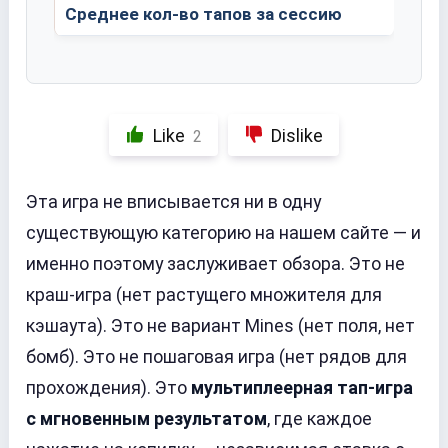
Среднее кол-во тапов за сессию
800
Like
Dislike
2
Эта игра не вписывается ни в одну
существующую категорию на нашем сайте — и
именно поэтому заслуживает обзора. Это не
краш-игра (нет растущего множителя для
кэшаута). Это не вариант Mines (нет поля, нет
бомб). Это не пошаговая игра (нет рядов для
прохождения). Это
мультиплеерная тап-игра
с мгновенным результатом
, где каждое