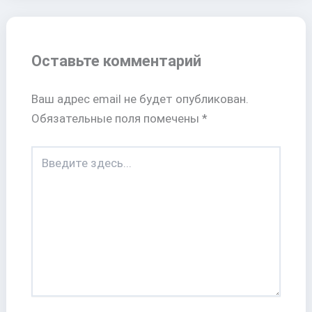
Оставьте комментарий
Ваш адрес email не будет опубликован.
Обязательные поля помечены
*
Введите
здесь...