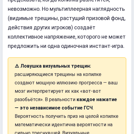
невозможно. Но мультиплеерная наглядность
(видимые трещины, растущий призовой фонд,
действия других игроков) создаёт
коллективное напряжение, которого не может
предложить ни одна одиночная инстант-игра.
⚠️ Ловушка визуальных трещин:
расширяющиеся трещины на копилке
создают мощную иллюзию прогресса — ваш
мозг интерпретирует их как «вот-вот
разобьётся». В реальности
каждое нажатие
— это независимое событие ГСЧ
.
Вероятность получить приз на целой копилке
математически идентична вероятности на
сильно треснувшей. Визуальные