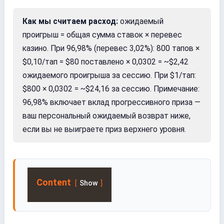
Как мы считаем расход:
ожидаемый
проигрыш = общая сумма ставок × перевес
казино. При 96,98% (перевес 3,02%): 800 тапов ×
$0,10/тап = $80 поставлено × 0,0302 = ~$2,42
ожидаемого проигрыша за сессию. При $1/тап:
$800 × 0,0302 = ~$24,16 за сессию. Примечание:
96,98% включает вклад прогрессивного приза —
ваш персональный ожидаемый возврат ниже,
если вы не выиграете приз верхнего уровня.
Content
Show