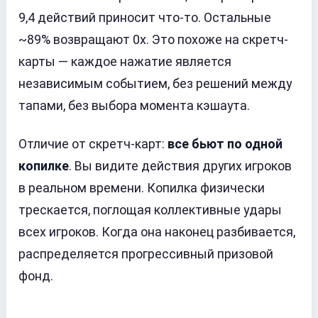
9,4 действий приносит что-то. Остальные
~89% возвращают 0x. Это похоже на скретч-
карты — каждое нажатие является
независимым событием, без решений между
тапами, без выбора момента кэшаута.
Отличие от скретч-карт:
все бьют по одной
копилке
. Вы видите действия других игроков
в реальном времени. Копилка физически
трескается, поглощая коллективные удары
всех игроков. Когда она наконец разбивается,
распределяется прогрессивный призовой
фонд.