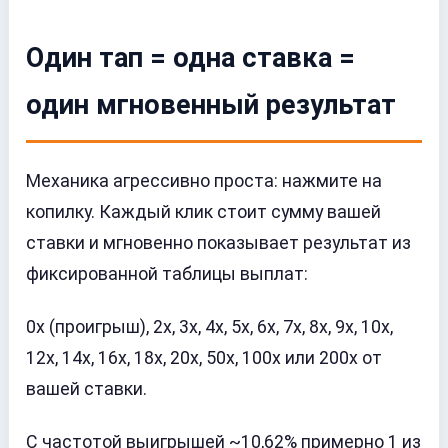
Один тап = одна ставка =
один мгновенный результат
Механика агрессивно проста: нажмите на
копилку. Каждый клик стоит сумму вашей
ставки и мгновенно показывает результат из
фиксированной таблицы выплат:
0x (проигрыш), 2x, 3x, 4x, 5x, 6x, 7x, 8x, 9x, 10x,
12x, 14x, 16x, 18x, 20x, 50x, 100x или 200x от
вашей ставки.
С частотой выигрышей ~10,62% примерно 1 из