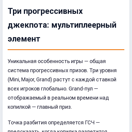
Три прогрессивных
джекпота: мультиплеерный
элемент
Уникальная особенность игры — общая
система прогрессивных призов. Три уровня
(Mini, Major, Grand) растут с каждой ставкой
всех игроков глобально. Grand-пул —
отображаемый в реальном времени над
копилкой — главный приз.
Точка разбития определяется ГСЧ —
предсказать, когда копилка разлетится,