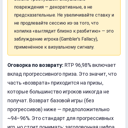
повреждения — декоративные, а не
предсказательные. Не увеличивайте ставку и
не продлевайте сессию из-за того, что
копилка «выглядит близко к разбитию» — это
заблуждение игрока (Gambler’s Fallacy),
применённое к визуальному сигналу.
Оговорка по возврату:
RTP 96,98% включает
вклад прогрессивного приза. Это значит, что
часть «возврата» приходится на призы,
которые большинство игроков никогда не
получат. Возврат базовой игры (без
прогрессивов) ниже — предположительно
~94–96%. Это стандарт для прогрессивных
игр, но стоит понимать: заголовочная цифра