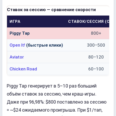
Ставок за сессию — сравнение скорости
ИГРА
СТАВОК/СЕССИЯ (СРЕ
Piggy Tap
800+
Open It!
(быстрые клики)
300–500
Aviator
80–120
Chicken Road
60–100
Piggy Tap генерирует в 5–10 раз больший
объём ставок за сессию, чем краш-игры.
Даже при 96,98%: $800 поставлено за сессию
= ~$24 ожидаемого проигрыша. При $1/тап,