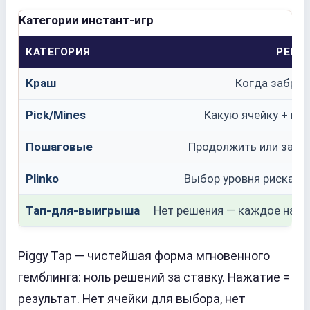
Категории инстант-игр
КАТЕГОРИЯ
РЕШЕ
Краш
Когда забрат
Pick/Mines
Какую ячейку + ко
Пошаговые
Продолжить или забр
Plinko
Выбор уровня риска (п
Тап-для-выигрыша
Нет решения — каждое нажа
Piggy Tap — чистейшая форма мгновенного
гемблинга: ноль решений за ставку. Нажатие =
результат. Нет ячейки для выбора, нет