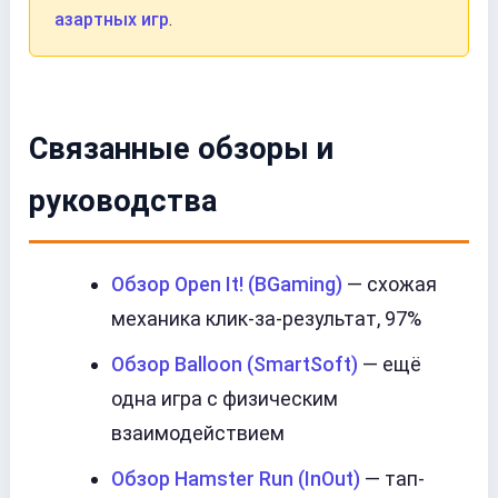
азартных игр
.
Связанные обзоры и
руководства
Обзор Open It! (BGaming)
— схожая
механика клик-за-результат, 97%
Обзор Balloon (SmartSoft)
— ещё
одна игра с физическим
взаимодействием
Обзор Hamster Run (InOut)
— тап-