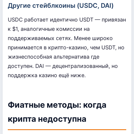
Другие стейблкоины (USDC, DAI)
USDC работает идентично USDT — привязан
к $1, аналогичные комиссии на
поддерживаемых сетях. Менее широко
принимается в крипто-казино, чем USDT, но
жизнеспособная альтернатива где
доступен. DAI — децентрализованный, но
поддержка казино ещё ниже.
Фиатные методы: когда
крипта недоступна