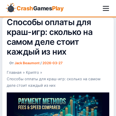
Crash
Games
Play
Способы оплаты для
Перейти
к
краш-игр: сколько на
содержимому
самом деле стоит
каждый из них
От
Jack Beaumont
/
2026-03-27
Главная
Крипто
Способы оплаты для краш-игр: сколько на самом
деле стоит каждый из них