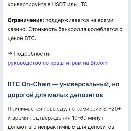
конвертируйте в USDT или LTC.
Ограничения:
поддерживается не всеми
казино. Стоимость банкролла колеблется с
ценой BTC.
→ Подробности:
руководство по краш-играм на Bitcoin
BTC On-Chain — универсальный, но
дорогой для малых депозитов
Принимается повсюду, но комиссии $1–20+
и время подтверждения 10–60 минут
делают его непрактичным для депозитов