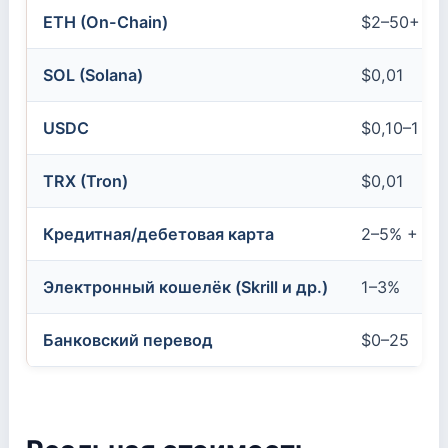
ETH (On-Chain)
$2–50+
SOL (Solana)
$0,01
USDC
$0,10–1
TRX (Tron)
$0,01
Кредитная/дебетовая карта
2–5% + ба
Электронный кошелёк (Skrill и др.)
1–3%
Банковский перевод
$0–25