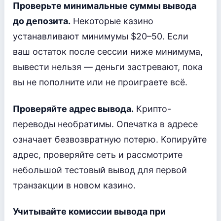
Проверьте минимальные суммы вывода
до депозита.
Некоторые казино
устанавливают минимумы $20–50. Если
ваш остаток после сессии ниже минимума,
вывести нельзя — деньги застревают, пока
вы не пополните или не проиграете всё.
Проверяйте адрес вывода.
Крипто-
переводы необратимы. Опечатка в адресе
означает безвозвратную потерю. Копируйте
адрес, проверяйте сеть и рассмотрите
небольшой тестовый вывод для первой
транзакции в новом казино.
Учитывайте комиссии вывода при