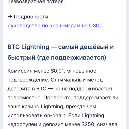
безвозвратная потеря.
→ Подробности:
руководство по краш-играм на USDT
BTC Lightning — самый дешёвый и
быстрый (где поддерживается)
Комиссия менее $0,01, мгновенное
подтверждение. Оптимальный метод
депозита в BTC — но не поддерживается
повсеместно. Проверьте, поддерживает ли
ваше казино Lightning, прежде чем
использовать on-chain. Если Lightning
недоступен и депозит менее $250, сначала