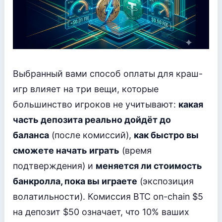
Выбранный вами способ оплаты для краш-
игр влияет на три вещи, которые
большинство игроков не учитывают:
какая
часть депозита реально дойдёт до
баланса
(после комиссий),
как быстро вы
сможете начать играть
(время
подтверждения) и
меняется ли стоимость
банкролла, пока вы играете
(экспозиция
волатильности). Комиссия BTC on-chain $5
на депозит $50 означает, что 10% ваших