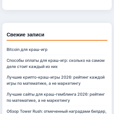
Свежие записи
Bitcoin для краш-игр
Способы оплаты для краш-игр: сколько на самом
деле стоит каждый из них
Лучшие крипто-краш-игры 2026: рейтинг каждой
игры по математике, а не маркетингу
Лучшие сайты для краш-гемблинга 2026: рейтинг
по математике, а не маркетингу
Обзор Tower Rush: отмеченный наградами билдер,