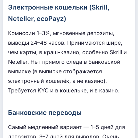
Электронные кошельки (Skrill,
Neteller, ecoPayz)
Комиссии 1–3%, мгновенные депозиты,
выводы 24–48 часов. Принимаются шире,
чем карты, в краш-казино, особенно Skrill и
Neteller. Нет прямого следа в банковской
выписке (в выписке отображается
электронный кошелёк, а не казино).
Требуется KYC и в кошельке, и в казино.
Банковские переводы
Самый медленный вариант — 1–5 дней для
депозитов, 3–7 дней для выводов. Очень