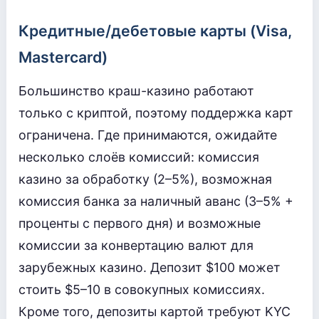
Кредитные/дебетовые карты (Visa,
Mastercard)
Большинство краш-казино работают
только с криптой, поэтому поддержка карт
ограничена. Где принимаются, ожидайте
несколько слоёв комиссий: комиссия
казино за обработку (2–5%), возможная
комиссия банка за наличный аванс (3–5% +
проценты с первого дня) и возможные
комиссии за конвертацию валют для
зарубежных казино. Депозит $100 может
стоить $5–10 в совокупных комиссиях.
Кроме того, депозиты картой требуют KYC