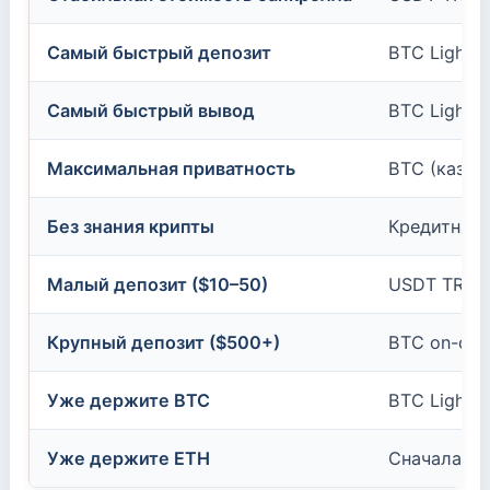
Самый быстрый депозит
BTC Lightni
Самый быстрый вывод
BTC Lightn
Максимальная приватность
BTC (казин
Без знания крипты
Кредитная 
Малый депозит ($10–50)
USDT TRC-
Крупный депозит ($500+)
BTC on-cha
Уже держите BTC
BTC Lightni
Уже держите ETH
Сначала ко