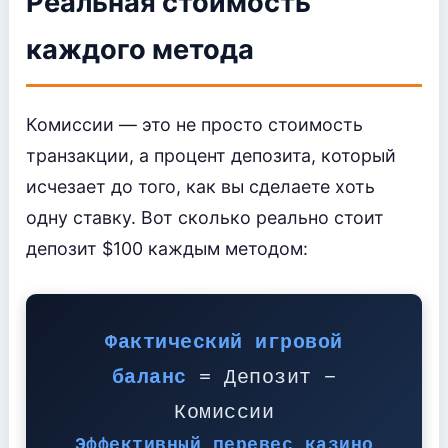
Реальная стоимость
каждого метода
Комиссии — это не просто стоимость
транзакции, а процент депозита, который
исчезает до того, как вы сделаете хоть
одну ставку. Вот сколько реально стоит
депозит $100 каждым методом:
Фактический игровой
баланс
= Депозит −
Комиссии
Эффективный перевес казино