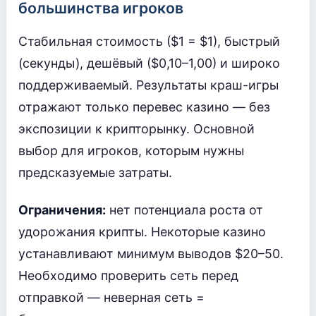
большинства игроков
Стабильная стоимость ($1 = $1), быстрый
(секунды), дешёвый ($0,10–1,00) и широко
поддерживаемый. Результаты краш-игры
отражают только перевес казино — без
экспозиции к крипторынку. Основной
выбор для игроков, которым нужны
предсказуемые затраты.
Ограничения:
нет потенциала роста от
удорожания крипты. Некоторые казино
устанавливают минимум выводов $20–50.
Необходимо проверить сеть перед
отправкой — неверная сеть =