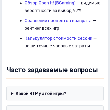
Обзор Open It! (BGaming)
— видимые
вероятности за выбор, 97%
Сравнение процентов возврата
—
рейтинг всех игр
Калькулятор стоимости сессии
—
ваши точные часовые затраты
Часто задаваемые вопросы
Какой RTP у этой игры?