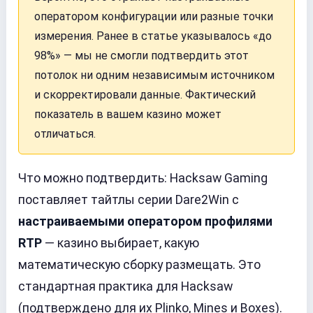
оператором конфигурации или разные точки
измерения. Ранее в статье указывалось «до
98%» — мы не смогли подтвердить этот
потолок ни одним независимым источником
и скорректировали данные. Фактический
показатель в вашем казино может
отличаться.
Что можно подтвердить: Hacksaw Gaming
поставляет тайтлы серии Dare2Win с
настраиваемыми оператором профилями
RTP
— казино выбирает, какую
математическую сборку размещать. Это
стандартная практика для Hacksaw
(подтверждено для их Plinko, Mines и Boxes).