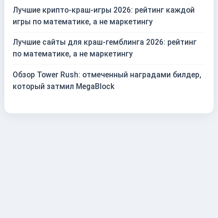
Лучшие крипто-краш-игры 2026: рейтинг каждой
игры по математике, а не маркетингу
Лучшие сайты для краш-гемблинга 2026: рейтинг
по математике, а не маркетингу
Обзор Tower Rush: отмеченный наградами билдер,
который затмил MegaBlock