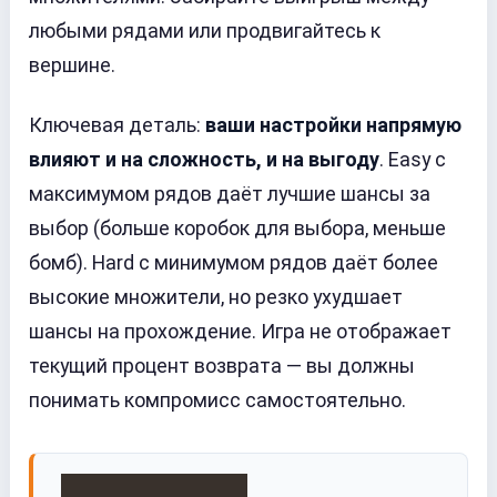
любыми рядами или продвигайтесь к
вершине.
Ключевая деталь:
ваши настройки напрямую
влияют и на сложность, и на выгоду
. Easy с
максимумом рядов даёт лучшие шансы за
выбор (больше коробок для выбора, меньше
бомб). Hard с минимумом рядов даёт более
высокие множители, но резко ухудшает
шансы на прохождение. Игра не отображает
текущий процент возврата — вы должны
понимать компромисс самостоятельно.