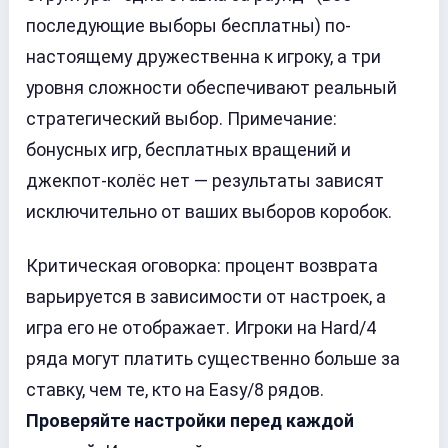
последующие выборы бесплатны) по-
настоящему дружественна к игроку, а три
уровня сложности обеспечивают реальный
стратегический выбор. Примечание:
бонусных игр, бесплатных вращений и
джекпот-колёс нет — результаты зависят
исключительно от ваших выборов коробок.
Критическая оговорка: процент возврата
варьируется в зависимости от настроек, а
игра его не отображает. Игроки на Hard/4
ряда могут платить существенно больше за
ставку, чем те, кто на Easy/8 рядов.
Проверяйте настройки перед каждой