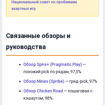
Национальный совет по проблемам
азартных игр
.
Связанные обзоры и
руководства
Обзор Spire+ (Pragmatic Play)
—
похожий pick по рядам, 97,5%
Обзор Mines (Spribe)
— грид-pick, 97%
Обзор Chicken Road
— пошаговая с
кэшаутом, 98%