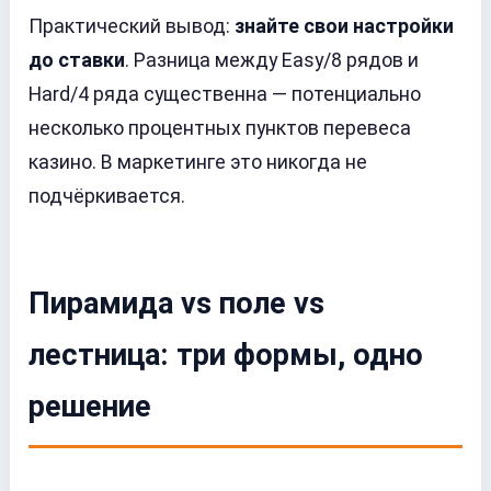
Практический вывод:
знайте свои настройки
до ставки
. Разница между Easy/8 рядов и
Hard/4 ряда существенна — потенциально
несколько процентных пунктов перевеса
казино. В маркетинге это никогда не
подчёркивается.
Пирамида vs поле vs
лестница: три формы, одно
решение