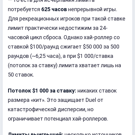
потребуется
625 часов
непрерывной игры.
Для рекреационных игроков при такой ставке
лимит практически недостижим за 24-
часовой цикл сброса. Однако хай-роллер со
ставкой $100/раунд сжигает $50 000 за 500
раундов (~6,25 часа), а при $1 000/ставка
(потолок за ставку) лимита хватает лишь на
50 ставок.
Потолок $1 000 за ставку:
никаких ставок
размера «кит». Это защищает Duel от
катастрофической дисперсии, но
ограничивает потенциал хай-роллеров.
Лимиты выигрышей:
несколько источников