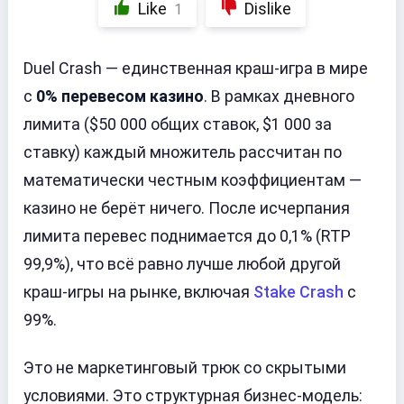
Like
Dislike
1
Duel Crash — единственная краш-игра в мире
с
0% перевесом казино
. В рамках дневного
лимита ($50 000 общих ставок, $1 000 за
ставку) каждый множитель рассчитан по
математически честным коэффициентам —
казино не берёт ничего. После исчерпания
лимита перевес поднимается до 0,1% (RTP
99,9%), что всё равно лучше любой другой
краш-игры на рынке, включая
Stake Crash
с
99%.
Это не маркетинговый трюк со скрытыми
условиями. Это структурная бизнес-модель: