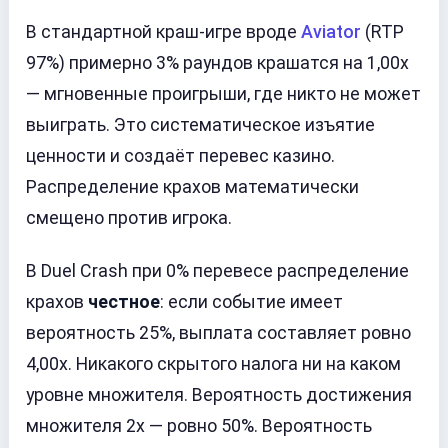
В стандартной краш-игре вроде
Aviator
(RTP
97%) примерно 3% раундов крашатся на 1,00x
— мгновенные проигрыши, где никто не может
выиграть. Это систематическое изъятие
ценности и создаёт перевес казино.
Распределение крахов математически
смещено против игрока.
В Duel Crash при 0% перевесе распределение
крахов
честное
: если событие имеет
вероятность 25%, выплата составляет ровно
4,00x. Никакого скрытого налога ни на каком
уровне множителя. Вероятность достижения
множителя 2x — ровно 50%. Вероятность