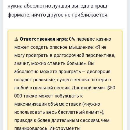
нужна абсолютно лучшая выгода в краш-
формате, ничто другое не приближается.
⚠️
Ответственная игра:
0% перевес казино
может создать опасное мышление: «Я не
могу проиграть в долгосрочной перспективе,
значит, можно ставить больше». Вы
абсолютно можете проиграть — дисперсия
создаёт реальные, существенные потери в
любой отдельной сессии. Дневной лимит $50
000 также может побуждать к
максимизации объёма ставок («нужно
использовать весь бесплатный лимит»),
приводя к более длительным сессиям, чем
планировалось. Инструменты