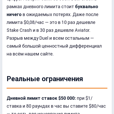
рамках дневного лимита стоит
буквально
ничего
в ожидаемых потерях. Даже после
лимита $0,08/час — это в 10 раз дешевле
Stake Crash и в 30 раз дешевле Aviator.
Разрыв между Duel и всем остальным —
самый большой ценностный дифференциал
на всём нашем сайте.
Реальные ограничения
Дневной лимит ставок $50 000:
при $1/
ставка и 80 раундах в час вы ставите $80/час
— то есть для исчерпания лимита