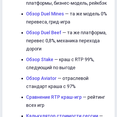
платформы, бизнес-модель, рейкбэк
Обзор Duel Mines
— та же модель 0%
перевеса, грид-игра
Обзор Duel Beef
— та же платформа,
перевес 0,8%, механика перехода
дороги
Обзор Stake
— краш с RTP 99%,
следующий по выгоде
Обзор Aviator
— отраслевой
стандарт краша с 97%
Сравнение RTP краш-игр
— рейтинг
всех игр
Калькулятор стоимости сессии
—