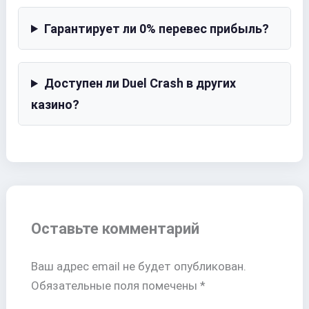
Гарантирует ли 0% перевес прибыль?
Доступен ли Duel Crash в других
казино?
Оставьте комментарий
Ваш адрес email не будет опубликован.
Обязательные поля помечены
*