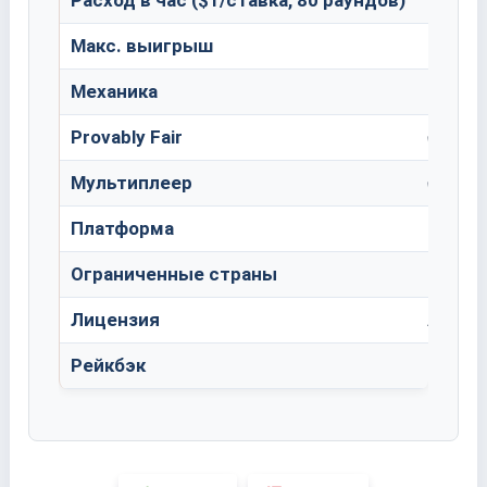
Макс. выигрыш
$250 0
Механика
Класси
Provably Fair
✅ Серв
Мультиплеер
✅
Платформа
Только
Ограниченные страны
США, В
Лицензия
Anjoua
Рейкбэк
0,1% м