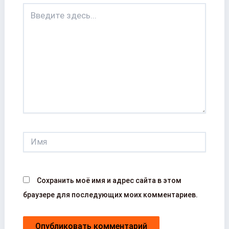
Введите
здесь...
Имя
Сохранить моё имя и адрес сайта в этом
браузере для последующих моих комментариев.