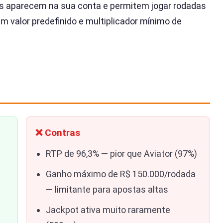
s aparecem na sua conta e permitem jogar rodadas
m valor predefinido e multiplicador mínimo de
❌ Contras
RTP de 96,3% — pior que Aviator (97%)
Ganho máximo de R$ 150.000/rodada
— limitante para apostas altas
Jackpot ativa muito raramente