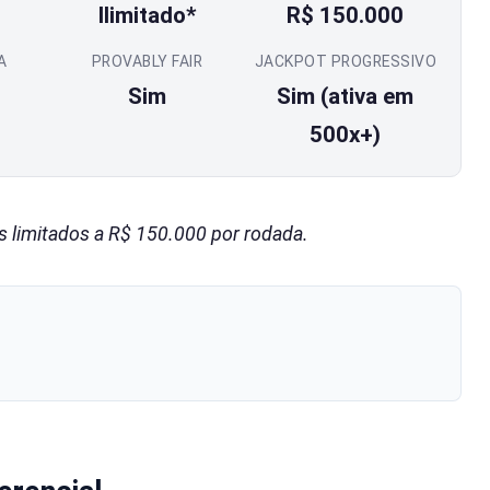
Ilimitado*
R$ 150.000
A
PROVABLY FAIR
JACKPOT PROGRESSIVO
Sim
Sim (ativa em
500x+)
s limitados a R$ 150.000 por rodada.