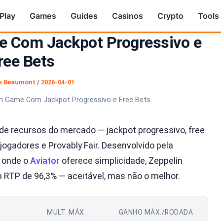
Play
Games
Guides
Casinos
Crypto
Tools
e Com Jackpot Progressivo e
ree Bets
k Beaumont
/
2026-04-01
sh Game Com Jackpot Progressivo e Free Bets
de recursos do mercado — jackpot progressivo, free
 jogadores e Provably Fair. Desenvolvido pela
: onde o
Aviator
oferece simplicidade, Zeppelin
m RTP de 96,3% — aceitável, mas não o melhor.
MULT. MÁX.
GANHO MÁX./RODADA