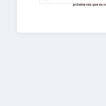
próxima vez que eu 