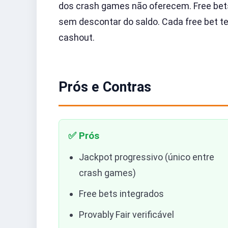
dos crash games não oferecem. Free bet
sem descontar do saldo. Cada free bet te
cashout.
Prós e Contras
✅ Prós
Jackpot progressivo (único entre
crash games)
Free bets integrados
Provably Fair verificável