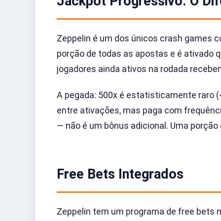
Jackpot Progressivo: O Dif
Zeppelin é um dos únicos crash games c
porção de todas as apostas e é ativado 
jogadores ainda ativos na rodada recebe
A pegada: 500x é estatisticamente raro 
entre ativações, mas paga com frequência
— não é um bônus adicional. Uma porção d
Free Bets Integrados
Zeppelin tem um programa de free bets 