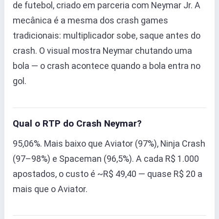
de futebol, criado em parceria com Neymar Jr. A
mecânica é a mesma dos crash games
tradicionais: multiplicador sobe, saque antes do
crash. O visual mostra Neymar chutando uma
bola — o crash acontece quando a bola entra no
gol.
Qual o RTP do Crash Neymar?
95,06%. Mais baixo que Aviator (97%), Ninja Crash
(97–98%) e Spaceman (96,5%). A cada R$ 1.000
apostados, o custo é ~R$ 49,40 — quase R$ 20 a
mais que o Aviator.