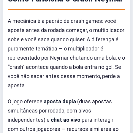
A mecânica é a padrão de crash games: você
aposta antes da rodada começar, o multiplicador
sobe e você saca quando quiser. A diferença é
puramente temática — o multiplicador é
representado por Neymar chutando uma bola, e o
“crash” acontece quando a bola entra no gol. Se
você não sacar antes desse momento, perde a
aposta.
O jogo oferece
aposta dupla
(duas apostas
simultâneas por rodada, com alvos
independentes) e
chat ao vivo
para interagir
com outros jogadores — recursos similares ao