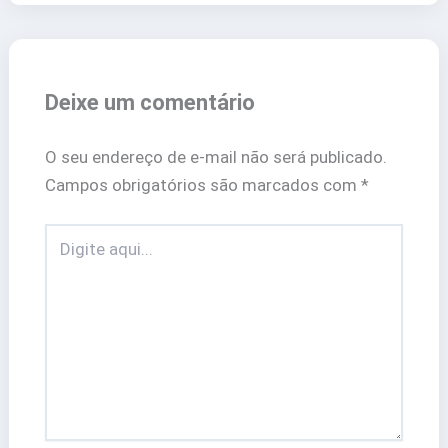
Deixe um comentário
O seu endereço de e-mail não será publicado.
Campos obrigatórios são marcados com
*
Digite
aqui...