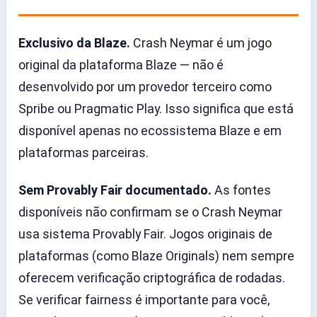
Exclusivo da Blaze.
Crash Neymar é um jogo
original da plataforma Blaze — não é
desenvolvido por um provedor terceiro como
Spribe ou Pragmatic Play. Isso significa que está
disponível apenas no ecossistema Blaze e em
plataformas parceiras.
Sem Provably Fair documentado.
As fontes
disponíveis não confirmam se o Crash Neymar
usa sistema Provably Fair. Jogos originais de
plataformas (como Blaze Originals) nem sempre
oferecem verificação criptográfica de rodadas.
Se verificar fairness é importante para você,