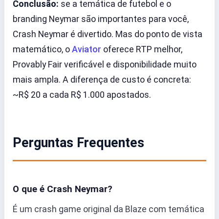
Conclusão:
se a temática de futebol e o
branding Neymar são importantes para você,
Crash Neymar é divertido. Mas do ponto de vista
matemático, o
Aviator
oferece RTP melhor,
Provably Fair verificável e disponibilidade muito
mais ampla. A diferença de custo é concreta:
~R$ 20 a cada R$ 1.000 apostados.
Perguntas Frequentes
O que é Crash Neymar?
É um crash game original da Blaze com temática