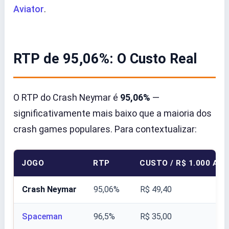
Aviator
.
RTP de 95,06%: O Custo Real
O RTP do Crash Neymar é
95,06%
—
significativamente mais baixo que a maioria dos
crash games populares. Para contextualizar:
JOGO
RTP
CUSTO / R$ 1.000 A
Crash Neymar
95,06%
R$ 49,40
Spaceman
96,5%
R$ 35,00