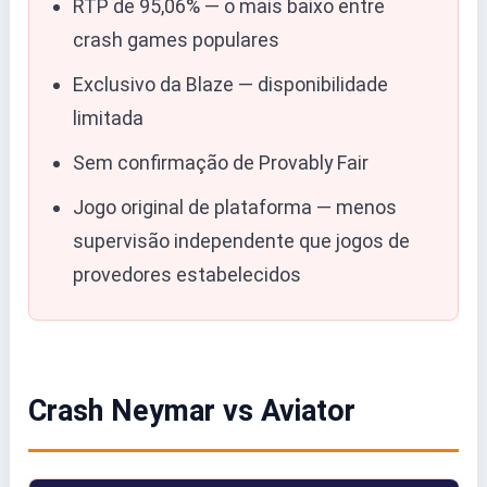
RTP de 95,06% — o mais baixo entre
crash games populares
Exclusivo da Blaze — disponibilidade
limitada
Sem confirmação de Provably Fair
Jogo original de plataforma — menos
supervisão independente que jogos de
provedores estabelecidos
Crash Neymar vs Aviator