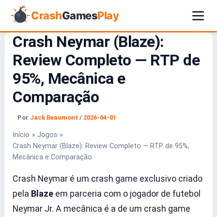
Crash
Games
Play
Crash Neymar (Blaze):
Ir
para
Review Completo — RTP de
o
95%, Mecânica e
conteúdo
Comparação
Por
Jack Beaumont
/
2026-04-01
Início
Jogos
Crash Neymar (Blaze): Review Completo — RTP de 95%,
Mecânica e Comparação
Crash Neymar é um crash game exclusivo criado
pela
Blaze
em parceria com o jogador de futebol
Neymar Jr. A mecânica é a de um crash game