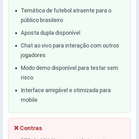
Temática de futebol atraente para o
público brasileiro
Aposta dupla disponível
Chat ao vivo para interação com outros
jogadores
Modo demo disponível para testar sem
risco
Interface amigável e otimizada para
mobile
❌ Contras